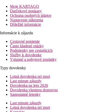
Vzdialenosť
pláž: 200 m
Moje KARTAGO
letisko: 116 km
Darčekové poukazy
centrum: 4 km
Ochrana osobných údajov
nákupné možnosti: 100 m
Nastavenie súkromia
Dôležité informácie
Popis izby
Dvojposteľová izba, Výhľad záhrada
Informácie k zájazdu
klimatizácia (hlavná sezóna)
Cestovné poistenie
telefón
Často kladené otázky
TV/sat.
Podmienky pre cestujúcich
kúpeľňa/WC (sušič vlasov)
Služby k dovolenke
trezor (za poplatok)
Vstupné a pobytové poplatky
minichladnička
balkón alebo terasa
Typy dovolenky
Ostatné typy izieb
(pokiaľ nie je uvedené inak, majú izby
vyššie uvedené vybavenie)
Letná dovolenka pri mori
Dvojposteľová izba, Výhľad bazén
Last minute zájazdy
Štvorlôžková izba
Dovolenka na leto 2026
Rodinná izba, 2 spálne
Dovolenka vlastnou dopravou
Samostatné letenky
Popis hotela
vstupná hala s recepciou
Last minute zájazdy
hlavná reštaurácia
Letná dovolenka pri mori
niekoľko barov
Kontakty