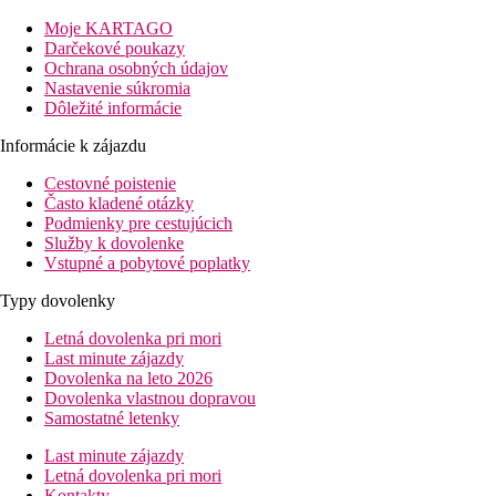
hlavnej promenáde.
Moje KARTAGO
Vybavenie
Darčekové poukazy
Ochrana osobných údajov
Recepcia, zmenáreň, reštaurácia, bar a maurská kaviareň, à la
Nastavenie súkromia
carte reštaurácia. Vonku bazén s terasou na slnenie s lehátkami a
Dôležité informácie
slnečníkmi zadarmo, snack bar pri bazéne.
Informácie k zájazdu
Izby
Cestovné poistenie
Dvojlôžková izba:
kúpeľňa/WC, centrálne riadená klimatizácia
Často kladené otázky
(v hlavnej sezóne), telefón, TV/sat., trezor, minichladnička,
Podmienky pre cestujúcich
balkón alebo terasa.
Služby k dovolenke
Vstupné a pobytové poplatky
Ostatné typy izieb
(pokiaľ nie je uvedené inak, majú izby
vyššie uvedené vybavenie)
Typy dovolenky
Dvojposteľová izba, Výhľad na more:
výhľad na more
Junior Suita:
priestrannejšie.
Letná dovolenka pri mori
Last minute zájazdy
Zábava
Dovolenka na leto 2026
Dovolenka vlastnou dopravou
Pravidelné animačné alebo zábavné programy počas dňa a
Samostatné letenky
večera.
Last minute zájazdy
Stravovanie
Letná dovolenka pri mori
Kontakty