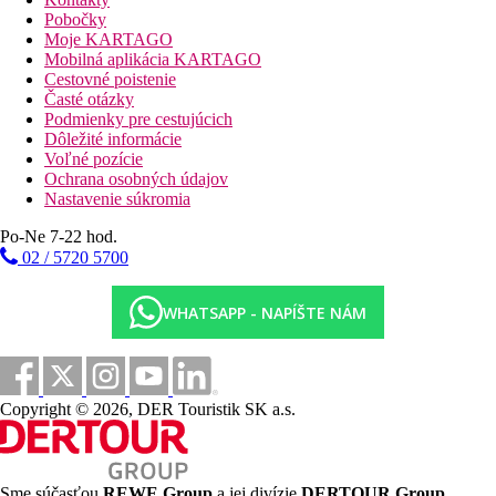
Stravovanie
Pobočky
Moje KARTAGO
All Inclusive
Mobilná aplikácia KARTAGO
Cestovné poistenie
Raňajky, obed a večera formou bufetu
Časté otázky
Neskoré raňajky
Podmienky pre cestujúcich
Popoludňajší snack
Dôležité informácie
1× za pobyt večera v reštaurácii à la carte (nutná
Voľné pozície
rezervácia)
Ochrana osobných údajov
Vybrané miestne alkoholické a nealkoholické nápoje
Nastavenie súkromia
(10.00–24.00 hod.)
Po-Ne 7-22 hod.
Pláž
02 / 5720 5700
Dlhá piesočná pláž s pozvoľným vstupom do mora je oddelená
iba palmovou pobrežnou promenádou, lehátka a slnečníky
WHATSAPP - NAPÍŠTE NÁM
zadarmo. Bar na pláži (nealkoholické nápoje).
Športová ponuka
Zadarmo:
aerobik, šípky, stolný tenis, kolky, lukostreľba,
volejbal a ďalšie športové aktivity v rámci animačných
Copyright © 2026, DER Touristik SK a.s.
programov.
Za poplatok:
fitness, vodné športy na pláži.
Deti
Sme súčasťou
REWE Group
a jej divízie
DERTOUR Group
,