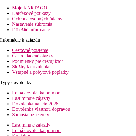
pláž: 500 m
letisko: 98 km
Moje KARTAGO
centrum: 500 m
Darčekové poukazy
nákupné možnosti: v okolí hotela
Ochrana osobných údajov
Nastavenie súkromia
Popis izby
Dôležité informácie
Dvojposteľová izba, Výhľad záhrada
klimatizácia (hlavná sezóna)
Informácie k zájazdu
TV/sat.
Cestovné poistenie
telefón
Často kladené otázky
mini chladnička
Podmienky pre cestujúcich
trezor
Služby k dovolenke
kúpeľňa/WC (sušič vlasov)
Vstupné a pobytové poplatky
balkón alebo terasa
Ostatné typy izieb
(pokiaľ nie je uvedené inak, majú izby
Typy dovolenky
vyššie uvedené vybavenie)
Dvojposteľová izba, Superior:
po rekonštrukcii
Letná dovolenka pri mori
Rodinná izba:
priestrannejšia
Last minute zájazdy
Rodinná izba, Superior:
priestrannejšia, po rekonštrukcii
Dovolenka na leto 2026
Dovolenka vlastnou dopravou
Popis hotela
Samostatné letenky
vstupná hala s recepciou
zmenáreň
Last minute zájazdy
hlavná reštaurácia
Letná dovolenka pri mori
lobby bar
Kontakty