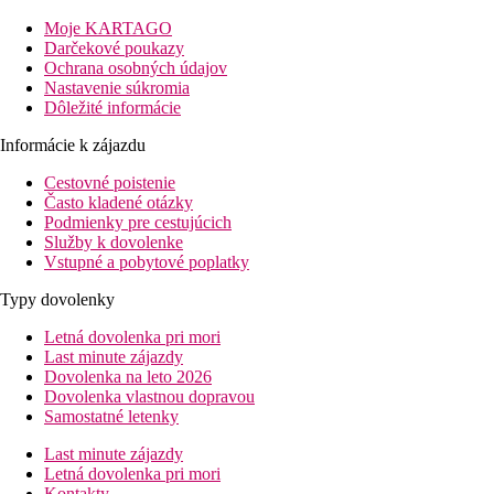
blízkosti hotela sa nachádza zábavný park Cartage Land, medina
Yasmine Hammamet. Historické centrum Hammamet je
Moje KARTAGO
vzdialené približne 12 km.
Darčekové poukazy
Ochrana osobných údajov
Vzdialenosť
Nastavenie súkromia
pláž: 30 m cez promenádu
Dôležité informácie
letisko: 97 km
centrum: 200 m
Informácie k zájazdu
nákupné možnosti: v okolí hotela
Cestovné poistenie
Popis izby
Často kladené otázky
Podmienky pre cestujúcich
Dvojlôžková izba
Služby k dovolenke
Vstupné a pobytové poplatky
individuálne ovládateľná klimatizácia (hlavná sezóna)
telefón
Typy dovolenky
TV/sat.
trezor
Letná dovolenka pri mori
kúpeľňa/WC (sušič vlasov)
Last minute zájazdy
minichladnička
Dovolenka na leto 2026
balkón alebo terasa
Dovolenka vlastnou dopravou
Ostatné typy izieb
(pokiaľ nie je uvedené inak, majú izby
Samostatné letenky
vyššie uvedené vybavenie)
Last minute zájazdy
Dvojposteľová izba, Výhľad mora
Letná dovolenka pri mori
Informácie o hoteli
Kontakty