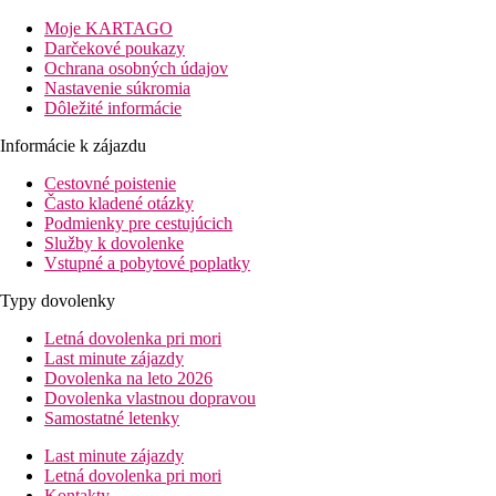
Vzdialenosť
Moje KARTAGO
pláž: 400 m
Darčekové poukazy
letisko: 95 km
Ochrana osobných údajov
centrum: 1,5 km
Nastavenie súkromia
nákupné možnosti: 300 m
Dôležité informácie
Popis izby
Informácie k zájazdu
Dvojlôžková izba
Cestovné poistenie
individuálne ovládateľná klimatizácia (hlavná sezóna)
Často kladené otázky
telefón
Podmienky pre cestujúcich
TV/sat.
Služby k dovolenke
minichladnička
Vstupné a pobytové poplatky
kúpeľňa/WC
balkón alebo terasa
Typy dovolenky
Popis hotela
Letná dovolenka pri mori
vstupná hala s recepciou
Last minute zájazdy
hlavná reštaurácia
Dovolenka na leto 2026
lobby bar
Dovolenka vlastnou dopravou
bar pri bazéne
Samostatné letenky
maurská kaviareň
Wi-Fi na recepcii (zadarmo)
Last minute zájazdy
zmenáreň
Letná dovolenka pri mori
bazén (lehátka a slnečníky zadarmo)
Kontakty