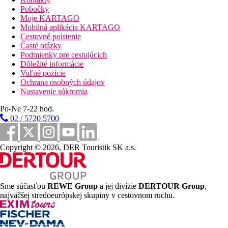
vstupná hala s recepciou
Pobočky
hlavná reštaurácia
Moje KARTAGO
2 reštaurácie s obsluhou (1 x za pobyt zadarmo v rámci
Mobilná aplikácia KARTAGO
All Inclusive zadarmo)
Cestovné poistenie
4 bary
Časté otázky
kaviareň
Podmienky pre cestujúcich
Wi-Fi vo všetkých priestoroch (zadarmo)
Dôležité informácie
konferenčná miestnosť
Voľné pozície
bazén (lehátka a slnečníky zadarmo)
Ochrana osobných údajov
vnútorný bazén (vyhrievaný v zime)
Nastavenie súkromia
minimarket
obchod so suvenírmi
Po-Ne 7-22 hod.
detský bazén
02 / 5720 5700
detské ihrisko
miniklub
Popis pláže
Copyright © 2026, DER Touristik SK a.s.
piesočnatá s pozvoľným vstupom
slnečníky a lehátka za zadarmo, plážové osušky zdarma
plážový bar
Sme súčasťou
REWE Group
a jej divízie
DERTOUR Group
,
Športové aktivity zadarmo
najväčšej stredoeurópskej skupiny v cestovnom ruchu.
plážový volejbal
šípky
stolný tenis