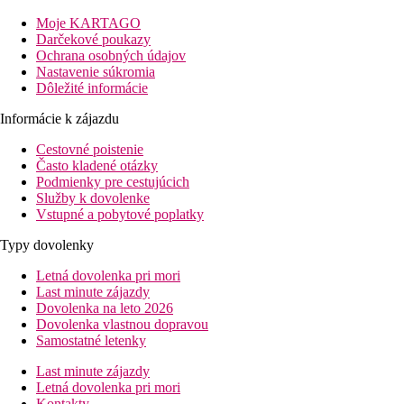
Popis izby
Moje KARTAGO
Darčekové poukazy
Štandardná izba
Ochrana osobných údajov
Nastavenie súkromia
centrálne ovládaná klimatizácia (hlavná sezóna)
Dôležité informácie
telefón
TV so satelitným príjmom
Informácie k zájazdu
minibar
kúpeľňa/WC, ( sušič vlasov)
Cestovné poistenie
trezor (zadarmo)
Často kladené otázky
balkón alebo terasa
Podmienky pre cestujúcich
Služby k dovolenke
Ostatné typy izieb
( pokiaľ nie je uvedené inak, majú izby vyš
Vstupné a pobytové poplatky
Jednolôžková izba
Izba s výhľadom na more
Typy dovolenky
Informácie o hoteli
Letná dovolenka pri mori
vstupná hala s recepciou
Last minute zájazdy
bankomat
Dovolenka na leto 2026
hlavná reštaurácia
Dovolenka vlastnou dopravou
2 reštaurácie s obsluhou (tuniská, talianska)
Samostatné letenky
4 bary
Last minute zájazdy
Wi-Fi v celom areáli (zadarmo)
Letná dovolenka pri mori
obchodíky
Kontakty