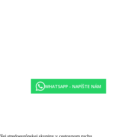
zdarma)
auciu
WHATSAPP - NAPÍŠTE NÁM
čšej stredoeurópskej skupiny v cestovnom ruchu.