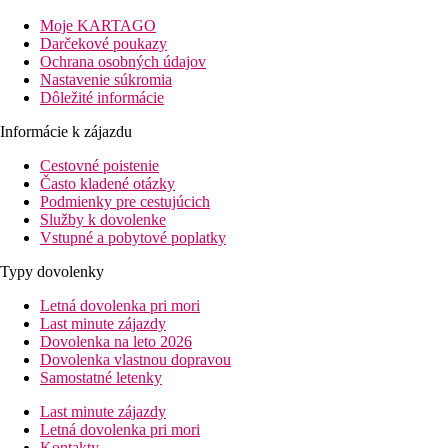
Vzdialenosť
Moje KARTAGO
pláže: 0 mu pláže
Darčekové poukazy
letisko: 25 km Djerba
Ochrana osobných údajov
centra: 3 km od centra Midoun
Nastavenie súkromia
Dôležité informácie
Popis izby
Dvojlôžková izba
Informácie k zájazdu
individuálne ovládaná klimatizácia (hlavná sezóna)
TV/sat.
Cestovné poistenie
telefón
Často kladené otázky
kúpeľňa/WC (sušič vlasov)
Podmienky pre cestujúcich
minibar (za poplatok)
Služby k dovolenke
trezor (za poplatok)
Vstupné a pobytové poplatky
balkón alebo terasa
Typy dovolenky
Ostatné typy izieb
(pokiaľ nie je uvedené inak, majú izby vyšš
Dvojlôžková izba, Výhľad mora:
s výhľadom na more.
Letná dovolenka pri mori
Last minute zájazdy
Informácie o hoteli
Dovolenka na leto 2026
vstupná hala s recepciou, bankomat pri vedľajšom hoteli
Dovolenka vlastnou dopravou
hlavná reštaurácia
Samostatné letenky
tematická reštaurácia (nutná rezervácia vopred)
maurská kaviareň za poplatok
Last minute zájazdy
konferenčné miestnosti
Letná dovolenka pri mori
lobby bar
Kontakty