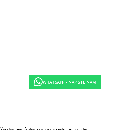
zit a za poplatok)
na terase Hacienda
oby)
a poplatok
WHATSAPP - NAPÍŠTE NÁM
čšej stredoeurópskej skupiny v cestovnom ruchu.