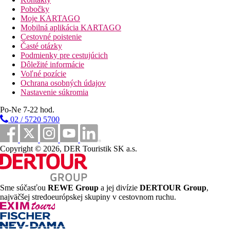
hlavná reštaurácia
Pobočky
reštaurácia s obsluhou (1x za pobyt zadarmo, nutná
Moje KARTAGO
rezervácia)
Mobilná aplikácia KARTAGO
bary
Cestovné poistenie
Wi-Fi v celom areáli (zadarmo)
Časté otázky
obchodíky
Podmienky pre cestujúcich
kaderníctvo
Dôležité informácie
konferenčná miestnosť
Voľné pozície
vonkajší bazén (lehátka a slnečníky zadarmo, osušky
Ochrana osobných údajov
zdarma)
Nastavenie súkromia
bazén so šmykľavkami
vnútorný bazén (v zime vyhrievaný)
Po-Ne 7-22 hod.
detský bazén
02 / 5720 5700
detské ihrisko
miniklub
Popis pláže
Copyright © 2026, DER Touristik SK a.s.
piesočnatá s pozvoľným vstupom
lehátka, slnečníky a osušky zadarmo
plážový bar
Sme súčasťou
REWE Group
a jej divízie
DERTOUR Group
,
Športové aktivity zadarmo
najväčšej stredoeurópskej skupiny v cestovnom ruchu.
animačné programy
večerné programy
stolný tenis
pétanque