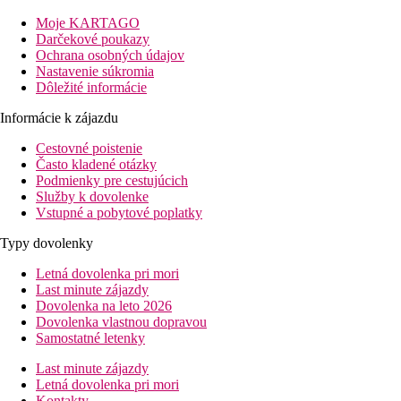
Vzdialenosť
pláž: 0 m
Moje KARTAGO
letisko: 29 km
Darčekové poukazy
centrum: 5 km
Ochrana osobných údajov
nákupné možnosti: 100 m
Nastavenie súkromia
Dôležité informácie
Popis izby
Informácie k zájazdu
Dvojlôžková izba
Cestovné poistenie
centrálne ovládaná klimatizácia (hlavná sezóna)
Často kladené otázky
telefón
Podmienky pre cestujúcich
TV/sat.
Služby k dovolenke
minibar
Vstupné a pobytové poplatky
kúpeľňa/WC (sušič vlasov)
trezor
Typy dovolenky
balkón alebo terasa
Letná dovolenka pri mori
Ostatné typy izieb
(pokiaľ nie je uvedené inak, majú izby
Last minute zájazdy
vyššie uvedené vybavenie)
Dovolenka na leto 2026
Dvojposteľová izba, Superior:
po rekonštrukcii
Dovolenka vlastnou dopravou
Štvorlôžková izba:
prístelka formou poschodovej postele
Samostatné letenky
Rodinná izba:
2 spálne
Last minute zájazdy
Popis hotela
Letná dovolenka pri mori
vstupná hala s recepciou
Kontakty