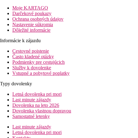
letisko: 30 km
centrum: 4 km
Moje KARTAGO
nákupné možnosti: 100 m
Darčekové poukazy
Ochrana osobných údajov
Popis izby
Nastavenie súkromia
Dvojlôžková izba:
kúpeľňa/WC (sušič vlasov), centrálna klimatiz
Dôležité informácie
Ostatné typy izieb
(pokiaľ nie je uvedené inak, majú izby vyšš
Informácie k zájazdu
Štvorlôžková izba:
priestrannejšia
Cestovné poistenie
Popis hotela
Často kladené otázky
vstupná hala s recepciou
Podmienky pre cestujúcich
bankomat
Služby k dovolenke
hlavná reštaurácia
Vstupné a pobytové poplatky
reštaurácia s obsluhou
Typy dovolenky
niekoľko barov
Wi-Fi na recepcii (zadarmo)
Letná dovolenka pri mori
konferenčná miestnosť
Last minute zájazdy
bazén (lehátka a slnečníky zadarmo, osušky za kauciu)
Dovolenka na leto 2026
vnútorný bazén
Dovolenka vlastnou dopravou
detský bazén
Samostatné letenky
detské ihrisko
miniklub
Last minute zájazdy
Letná dovolenka pri mori
Popis pláže
Kontakty