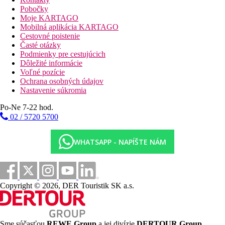
bar
Pobočky
Maurská kaviareň
Moje KARTAGO
butik
Mobilná aplikácia KARTAGO
kadernícky salón
Cestovné poistenie
diskotéka
Časté otázky
bazén (ležadlá a slnečníky zdarma)
Podmienky pre cestujúcich
krytý bazén
Dôležité informácie
bar pri bazéne
Voľné pozície
plážový bar
Ochrana osobných údajov
aqua bar
Nastavenie súkromia
detský bazén
miniklub
Po-Ne 7-22 hod.
detské ihrisko
02 / 5720 5700
Pláž
WHATSAPP - NAPÍŠTE NÁM
piesočná pláž
lehátka a slnečníky za poplatok
Šport a zábava zadarmo
animačné programy
Copyright © 2026, DER Touristik SK a.s.
fitness miestnosť
tenisový kurt
stolný tenis
šípky
aerobik
Sme súčasťou
REWE Group
a jej divízie
DERTOUR Group
,