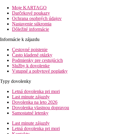
Tuzemská klasifikácia cestovnej kancelárie: 4*
Moje KARTAGO
Vzdialenosť od hotela
Darčekové poukazy
Ochrana osobných údajov
vzdialenosť od pláže: priama
Nastavenie súkromia
Dôležité informácie
vzdialenosť od letiska: cca. 26 km
vzdialenosť od centra: cca. 6 km
Informácie k zájazdu
vzdialenosť od nákupných možností: cca. 500 m
Cestovné poistenie
Vybavenie izby
Často kladené otázky
Izby
Podmienky pre cestujúcich
klimatizácia
Služby k dovolenke
telefón, SAT-TV
Vstupné a pobytové poplatky
trezor na prenájom
malá chladnička
Typy dovolenky
kúpeľňa (vaňa alebo sprchovací kút, fén, WC)
balkón alebo terasa
Letná dovolenka pri mori
Izby za príplatok
Last minute zájazdy
jednolôžkové izby
Dovolenka na leto 2026
rodinné izby so spojovacími dverami
Dovolenka vlastnou dopravou
Samostatné letenky
Vybavenie hotela
sála s recepciou
Last minute zájazdy
bufetová reštaurácia
Letná dovolenka pri mori
2 a'la carte reštaurácie (tuniská, medzinárodná)
Kontakty