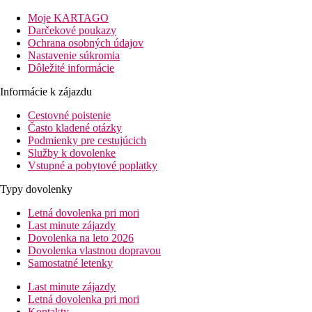
Upozornenie
: Rozsah a kvalita uvedených služieb a aktivít
Moje KARTAGO
môže byť ovplyvnená zavedením prípadných hygienických či
Darčekové poukazy
protiepidemických opatrení v danej destinácii.
Ochrana osobných údajov
Nastavenie súkromia
Vzdialenosť
Dôležité informácie
pláže: 0 mu pláže
letisko: 30 km Djerba
Informácie k zájazdu
centrá: 6 km Midoun
nákupných možností: 500 m od hotela
Cestovné poistenie
Často kladené otázky
Popis izby
Podmienky pre cestujúcich
centrálne ovládaná klimatizácia (hlavná sezóna)
Služby k dovolenke
telefón
Vstupné a pobytové poplatky
trezor (za poplatok)
sat TV
Typy dovolenky
chladnička
Letná dovolenka pri mori
vlastné sociálne zariadenie (kúpeľňa, sušič vlasov, WC)
Last minute zájazdy
balkón alebo terasa
Dovolenka na leto 2026
Ubytovanie za príplatok
Dovolenka vlastnou dopravou
Jednolôžková izba
Samostatné letenky
Izba s výhľadom na more
Last minute zájazdy
Popis hotela
Letná dovolenka pri mori
vstupná hala s recepciou
Kontakty