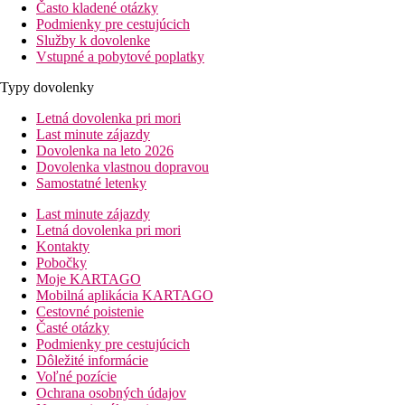
Často kladené otázky
Podmienky pre cestujúcich
Služby k dovolenke
Vstupné a pobytové poplatky
Typy dovolenky
Letná dovolenka pri mori
Last minute zájazdy
Dovolenka na leto 2026
Dovolenka vlastnou dopravou
Samostatné letenky
Last minute zájazdy
Letná dovolenka pri mori
Kontakty
Pobočky
Moje KARTAGO
Mobilná aplikácia KARTAGO
Cestovné poistenie
Časté otázky
Podmienky pre cestujúcich
Dôležité informácie
Voľné pozície
Ochrana osobných údajov