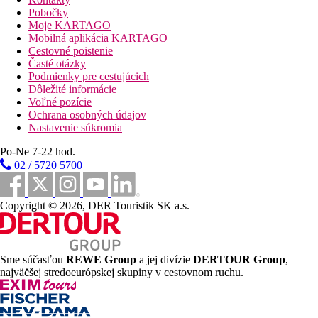
wing.
Pobočky
Dvojlôžková izba, Deluxe, Výhľad mora:
Moje KARTAGO
priestrannejší, výhľad na more, balkón s vaňou a
Mobilná aplikácia KARTAGO
pohovkou. Izby situované na prvom až treťom poschodí v
Cestovné poistenie
časti Oceanside wing.
Časté otázky
Dvojposteľová izba, Deluxe Grand, Priamy vstup do
Podmienky pre cestujúcich
bazéna:
terasa s vírivou vaňou a pohovkou, priamy vstup
Dôležité informácie
do bazéna. Izby situované na prízemí v časti Oceanside
Voľné pozície
wing.
Ochrana osobných údajov
Nastavenie súkromia
Pláž
Piesočná pláž priamo pri hoteli. Lehátka a slnečníky v záhrade
Po-Ne 7-22 hod.
pri pláži.
02 / 5720 5700
Stravovanie
Copyright © 2026, DER Touristik SK a.s.
Raňajky
raňajky formou bufetu v reštaurácii Spices
Sme súčasťou
REWE Group
a jej divízie
DERTOUR Group
,
Polpenzia
najväčšej stredoeurópskej skupiny v cestovnom ruchu.
raňajky formou bufetu v reštaurácii Spices
večera formou trojchodového servírovaného menu v
Kokulo Beach Club & Restaurant