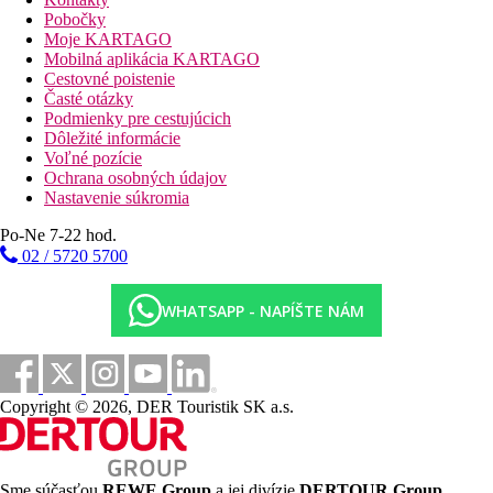
Dvojposteľová izba, Deluxe, Priamy vstup do bazéna:
Pobočky
priestrannejšie, terasa, priamy vstup do bazéna. Izby
Moje KARTAGO
situované na prízemí v časti Poolside wing.
Mobilná aplikácia KARTAGO
Dvojposteľová izba, Deluxe, Strana k moru:
Cestovné poistenie
priestrannejšia. Izby situované na poschodiach v časti
Časté otázky
Seaside wing.
Podmienky pre cestujúcich
Dvojposteľová izba, Strana k moru, Priamy vstup do
Dôležité informácie
bazéna:
priestrannejší, v kúpeľni jacuzzi, terasa, terasa,
Voľné pozície
priamy vstup do bazéna. Izby situované na prízemí v časti
Ochrana osobných údajov
Seaside wing.
Nastavenie súkromia
Pláž
Po-Ne 7-22 hod.
Piesočná pláž priamo pri hoteli. Lehátka a slnečníky zadarmo v
02 / 5720 5700
záhrade.
WHATSAPP - NAPÍŠTE NÁM
Stravovanie
Raňajky
raňajky formou bufetu v reštaurácii Sire Beachfront
Restaurant
Copyright © 2026, DER Touristik SK a.s.
Polpenzia
raňajky formou bufetu v reštaurácii Sire Beachfront
Sme súčasťou
REWE Group
a jej divízie
DERTOUR Group
,