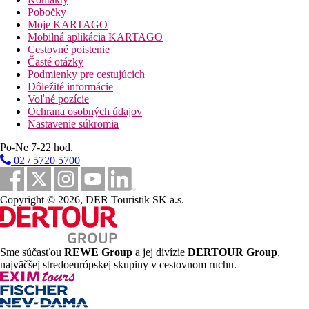
Raňajky
Pobočky
Moje KARTAGO
Vzdialenosti
Mobilná aplikácia KARTAGO
Cestovné poistenie
Časté otázky
28 km
Podmienky pre cestujúcich
Vzdialenosť od najbližšieho letiska
Dôležité informácie
Voľné pozície
Pláž
Ochrana osobných údajov
Nastavenie súkromia
Plážová dovolenka
Po-Ne 7-22 hod.
02 / 5720 5700
bazény
Ležadlá a slnečníky pri bazéne zadarmo
Copyright © 2026, DER Touristik SK a.s.
Detský bazén
Bar pri bazéne
Fotogaléria
Sme súčasťou
REWE Group
a jej divízie
DERTOUR Group
,
najväčšej stredoeurópskej skupiny v cestovnom ruchu.