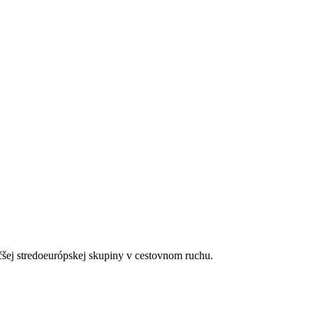
estností pre procedúry, 2 dvojlôžkové miestnosti pre procedúry, vonka
osti na mieste pobytu.
čšej stredoeurópskej skupiny v cestovnom ruchu.