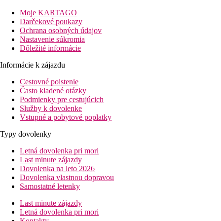
Vzdialenosť
pláže: 900 m
Moje KARTAGO
letisko: 26 km Comiso
Darčekové poukazy
centrá: 1 km Scoglitti
Ochrana osobných údajov
nákupných možností: 700 m
Nastavenie súkromia
Dôležité informácie
Popis izby
Apartmán, 1 spálňa
Informácie k zájazdu
klimatizácia
Cestovné poistenie
TV
Často kladené otázky
kúpeľňa/WC (sušič vlasov)
Podmienky pre cestujúcich
Wi-Fi
Služby k dovolenke
trezor (za poplatok)
Vstupné a pobytové poplatky
1 izba, prístelka formou poschodovej postele alebo rozkl
Ostatné typy izieb
(pokiaľ nie je uvedené inak, majú izby vyšš
Typy dovolenky
Apartmán, 2 spálne:
2 spálne
Letná dovolenka pri mori
Popis hotela
Last minute zájazdy
vstupná hala s recepciou
Dovolenka na leto 2026
hlavná reštaurácia
Dovolenka vlastnou dopravou
bar
Samostatné letenky
bar na pláži
bar pri bazéne
Last minute zájazdy
bazén (lehátka a slnečníky zadarmo)
Letná dovolenka pri mori
detské ihrisko
Kontakty