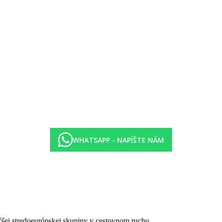
tle busom
tne víno
re voda a miestne víno
WHATSAPP - NAPÍŠTE NÁM
čšej stredoeurópskej skupiny v cestovnom ruchu.