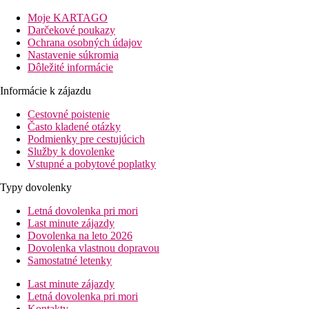
Popis hotelu
Moje KARTAGO
104 izieb, hlavná budova a dependancia Athena, vstupná hala s
Darčekové poukazy
recepciou, výťah, reštaurácia, 2 bary, vnútorný bazén (za
Ochrana osobných údajov
poplatok).
Nastavenie súkromia
Dôležité informácie
Na streche slnečná terasa s lehátkami.
Informácie k zájazdu
Popis izby
Cestovné poistenie
Dvojlôžková izba (DR01)
: kúpeľňa/WC, sušič vlasov,
Často kladené otázky
klimatizácia, telefón, TV/sat., trezor, minichladnička.
Podmienky pre cestujúcich
Služby k dovolenke
Dvojlôžková izba Superior s výhľadom na more
: viď DR01,
Vstupné a pobytové poplatky
balkón, výhľad na more.
Typy dovolenky
Informácie o hoteli
Letná dovolenka pri mori
Možnosti zábavy v okolí hotela.
Last minute zájazdy
Dovolenka na leto 2026
Stravovanie
Dovolenka vlastnou dopravou
Samostatné letenky
Raňajky formou bufetu. Možnosť dokúpenia polpenzie (raňajky
formou bufetu, večere šalátový bufet, hlavné jedlo formou
Last minute zájazdy
výberu z menu).
Letná dovolenka pri mori
Kontakty