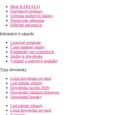
Izby
Moje KARTAGO
Dvojlôžková izba Comfort:
kúpeľňa/WC (sušič vlasov), individ
Darčekové poukazy
Ochrana osobných údajov
Pláž
Nastavenie súkromia
Piesočná pláž je vzdialená od hotela cca 250 m. Lehátka a slnečn
Dôležité informácie
Stravovanie
Informácie k zájazdu
All Inclusive:
raňajky, obedy a večere formou bufetu v hlavnej reštauráci
Cestovné poistenie
rozlievané alkoholické a nealkoholické nápoje v hotelovo
Často kladené otázky
Podmienky pre cestujúcich
Športová ponuka
Služby k dovolenke
Zadarmo:
plážový volejbal, futbal, tenis, aqua gymnastika, fitne
Vstupné a pobytové poplatky
Za poplatok:
potápanie, surfovanie, plachtenie
Typy dovolenky
Zábava
Denné a večerné animačné programy.
Letná dovolenka pri mori
Last minute zájazdy
Deti
Dovolenka na leto 2026
Detské ihrisko, detský bazén, animačný program pre deti, kuchynk
Dovolenka vlastnou dopravou
pečivo).
Samostatné letenky
Wellness
Last minute zájazdy
Za poplatok:
všetky služby SPA centra
Letná dovolenka pri mori
Kontakty