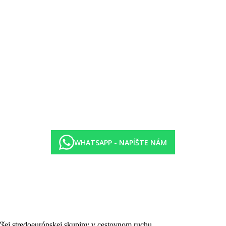
v. Izby sú na vyžiadanie a spätné potvrdenie z destinácie.
 poplatok cca 10 EUR/noc. Pes nemá povolený vstup do spoločných pries
dných potravín (cestoviny, chlieb, koláčiky-hotel nedisponuje oddelen
j čiapky v hotelových bazénoch.
WHATSAPP - NAPÍŠTE NÁM
ním prípadných hygienických či protiepidemických opatrení v danej de
r/os./deň.
čšej stredoeurópskej skupiny v cestovnom ruchu.