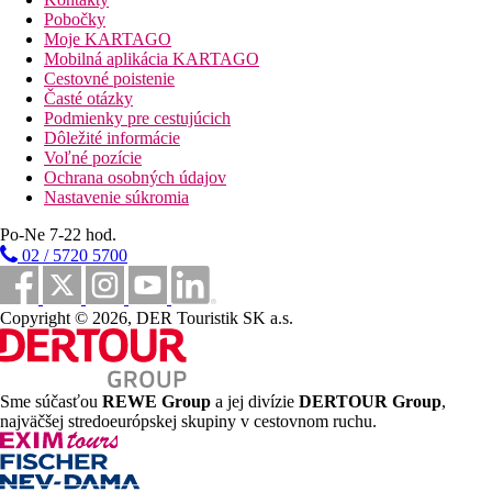
Pobočky
Superior Izba:
Moje KARTAGO
Izby sú vybavené manželskou posteľou, dvoma samostatnými
Mobilná aplikácia KARTAGO
lôžkami alebo jedným lôžkom, detskou postieľkou (za
Cestovné poistenie
poplatok), vykurovaním (centrálnym), internetom (zdarma),
Časté otázky
trezorom (prípadne za poplatok) a satelit.TV a tiež centrálne
Podmienky pre cestujúcich
riadenou klimatizáciou. Kúpeľňa so sprchou.
Dôležité informácie
Voľné pozície
Vzdialenosti
Ochrana osobných údajov
Nastavenie súkromia
30 km
Vzdialenosť od najbližšieho letiska
Po-Ne 7-22 hod.
02 / 5720 5700
150 m
Vlaková stanica
Copyright © 2026, DER Touristik SK a.s.
Fotogaléria
Sme súčasťou
REWE Group
a jej divízie
DERTOUR Group
,
najväčšej stredoeurópskej skupiny v cestovnom ruchu.