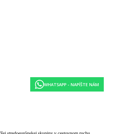
WHATSAPP - NAPÍŠTE NÁM
čšej stredoeurópskej skupiny v cestovnom ruchu.