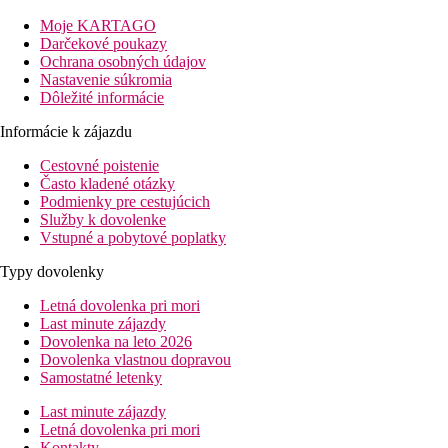
sa nachádza preslávená Tropea, kde môžete nasať taliansku
Moje KARTAGO
atmosféru a túlať sa v typických uličkách.
Darčekové poukazy
Vzdialenosť
Ochrana osobných údajov
pláže: 0 m
Nastavenie súkromia
letisko: 61,3 km Lamezia Terme
Dôležité informácie
centrá: 2,9 km Parghelia, 5,6 km Tropea, 6 km Zambrone
Informácie k zájazdu
nákupných možností: 2,9 km Parghelia
Cestovné poistenie
Popis izby
Často kladené otázky
Dvojlôžková izba, 1 spálňa
Podmienky pre cestujúcich
klimatizácia (zadarmo)
Služby k dovolenke
kúpeľňa/WC
Vstupné a pobytové poplatky
TV
terasa
Typy dovolenky
minibar (naplnenie za poplatok)
ubytovanie v nízkych budovách v záhrade
Letná dovolenka pri mori
Last minute zájazdy
Popis hotela
Dovolenka na leto 2026
vstupná hala s recepciou
Dovolenka vlastnou dopravou
reštaurácia
Samostatné letenky
bar
spoločenská miestnosť
Last minute zájazdy
bazén (lehátka a slnečníky zadarmo)
Letná dovolenka pri mori
Kontakty