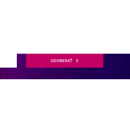
ODOBERAŤ
ea 12 km (hotelový minibus za poplatok).