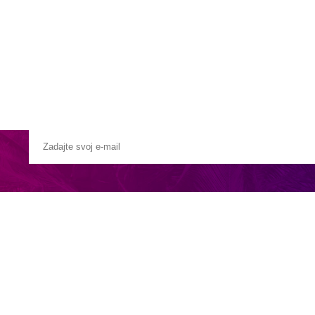
Pobočky
Časté otázky
Destinácie
Služby
 kopci nad zálivom Santa Maria, vlaková stanica Ricadi cca 3 km, Trop