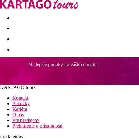
Last minute
Dovolenkové kluby
First minute - Leto 2026
Najlepšie ponuky do vášho e-mailu
Borgo Romantica Resort & SPA
Wi-Fi
Termálny park súčasťou hotela
KARTAGO tours
Bohaté športové zázemie
Pokojná, odpočinková dovolenka
Kontakt
Hotel s krásnymi výhľadmi
Pobočky
Kariéra
Poloha
O nás
Príjemný hotelový komplex umiestnený vo vlastnom termálnom 
Pre predajcov
mieste nad obľúbeným mestečkom Sant Angelo a ponúka krásne p
Prehlásenie o prístupnosti
dispozícii celkom 11 bazénov, odpočinková slnečná terasa a ši
vyrábaného priamo hotelom. Centrum mestečka Sant Angelo s obc
Pre klientov