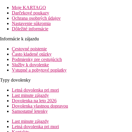
800 m
Moje KARTAGO
Vzdialenosť k pláži
Darčekové poukazy
Ochrana osobných údajov
Pláž
Nastavenie súkromia
Dôležité informácie
Ležadla na pláži za poplatok
Informácie k zájazdu
Slnečníky na pláži za poplatok
Plážová dovolenka
Cestovné poistenie
Často kladené otázky
bazény
Podmienky pre cestujúcich
Služby k dovolenke
Vstupné a pobytové poplatky
Ležadlá a slnečníky pri bazéne zadarmo
Bar pri bazéne
Typy dovolenky
Fotogaléria
Letná dovolenka pri mori
Last minute zájazdy
Dovolenka na leto 2026
Dovolenka vlastnou dopravou
Samostatné letenky
Last minute zájazdy
Letná dovolenka pri mori
Kontakty