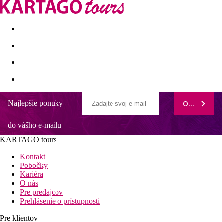
Last minute
Dovolenkové kluby
First minute - Leto 2026
Najlepšie ponuky
ODOBERAŤ
Villa Melodie
do vášho e-mailu
Vzdialenosti
KARTAGO tours
1 m
Kontakt
Nákupy
Pobočky
Kariéra
1,5 km
O nás
Centrum mesta
Pre predajcov
Prehlásenie o prístupnosti
50 km
Vzdialenosť od najbližšieho letiska
Pre klientov