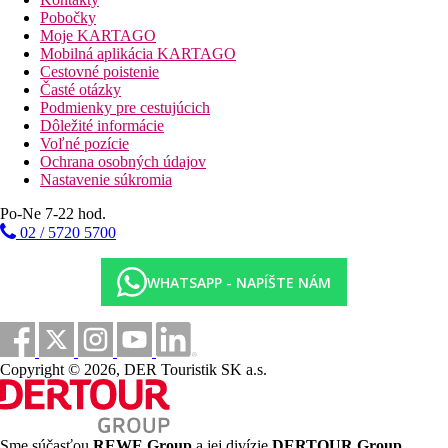
Pobočky
Moje KARTAGO
Mobilná aplikácia KARTAGO
Cestovné poistenie
Časté otázky
Podmienky pre cestujúcich
Dôležité informácie
Voľné pozície
Ochrana osobných údajov
Nastavenie súkromia
Po-Ne 7-22 hod.
02 / 5720 5700
WHATSAPP - NAPÍŠTE NÁM
Copyright © 2026, DER Touristik SK a.s.
Sme súčasťou
REWE Group
a jej divízie
DERTOUR Group
,