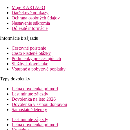
1 km
Moje KARTAGO
Centrum mesta
Darčekové poukazy
Ochrana osobných údajov
55 km
Nastavenie súkromia
Vzdialenosť od najbližšieho letiska
Dôležité informácie
100 m
Informácie k zájazdu
Nákupy
Cestovné poistenie
Pláž
Často kladené otázky
Podmienky pre cestujúcich
Služby k dovolenke
Plážová dovolenka
Vstupné a pobytové poplatky
bazény
Typy dovolenky
Letná dovolenka pri mori
Ležadlá a slnečníky pri bazéne zadarmo
Last minute zájazdy
Vyhrievaný bazén celú sezónu
Dovolenka na leto 2026
Bar pri bazéne
Dovolenka vlastnou dopravou
Samostatné letenky
Fotogaléria
Last minute zájazdy
Letná dovolenka pri mori
Kontakty