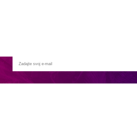
Pobočky
Časté otázky
Destinácie
Služby