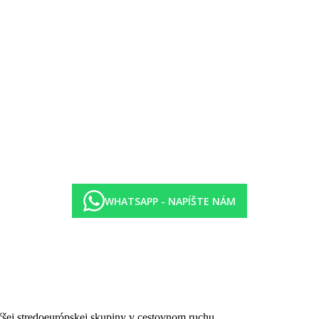
WHATSAPP - NAPÍŠTE NÁM
čšej stredoeurópskej skupiny v cestovnom ruchu.