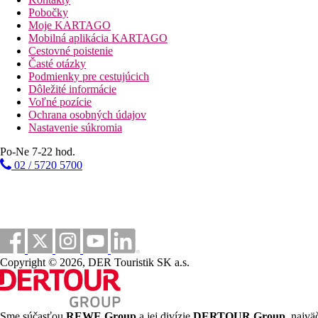
Pobočky
Moje KARTAGO
Mobilná aplikácia KARTAGO
Cestovné poistenie
Časté otázky
Podmienky pre cestujúcich
Dôležité informácie
Voľné pozície
Ochrana osobných údajov
Nastavenie súkromia
Po-Ne 7-22 hod.
02 / 5720 5700
Copyright © 2026, DER Touristik SK a.s.
Sme súčasťou
REWE Group
a jej divízie
DERTOUR Group
, najvä