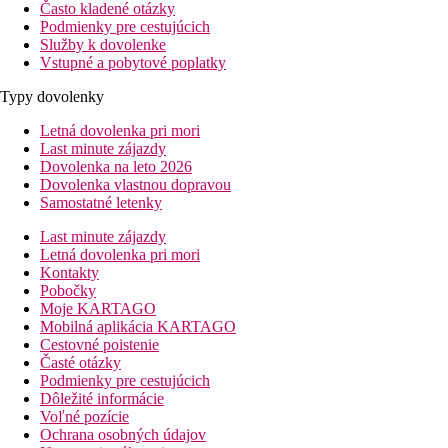
Často kladené otázky
Podmienky pre cestujúcich
Služby k dovolenke
Vstupné a pobytové poplatky
Typy dovolenky
Letná dovolenka pri mori
Last minute zájazdy
Dovolenka na leto 2026
Dovolenka vlastnou dopravou
Samostatné letenky
Last minute zájazdy
Letná dovolenka pri mori
Kontakty
Pobočky
Moje KARTAGO
Mobilná aplikácia KARTAGO
Cestovné poistenie
Časté otázky
Podmienky pre cestujúcich
Dôležité informácie
Voľné pozície
Ochrana osobných údajov