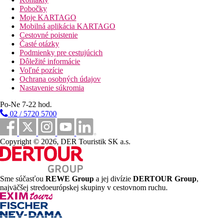
Pláž
Pobočky
Moje KARTAGO
Mobilná aplikácia KARTAGO
Plážová dovolenka
Cestovné poistenie
Časté otázky
Fotogaléria
Podmienky pre cestujúcich
Dôležité informácie
Voľné pozície
Ochrana osobných údajov
Nastavenie súkromia
Po-Ne 7-22 hod.
02 / 5720 5700
Copyright © 2026, DER Touristik SK a.s.
Sme súčasťou
REWE Group
a jej divízie
DERTOUR Group
,
najväčšej stredoeurópskej skupiny v cestovnom ruchu.