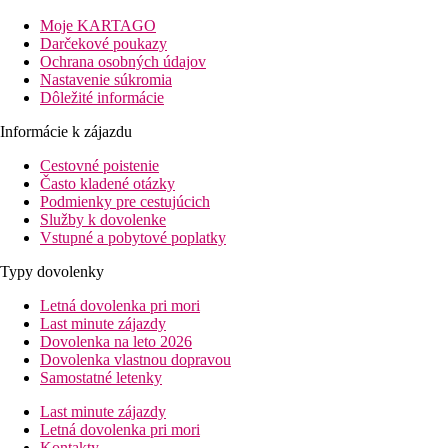
Popis izby
Moje KARTAGO
Vybavenie: kúpelna, fén, minibar, klimatizácia, Wi-Fi, TV,
Darčekové poukazy
telefón, trezor
Ochrana osobných údajov
Nastavenie súkromia
Šport a zábava
Dôležité informácie
Wellness, bazén, fitness, záhrada, terasa na opalovanie
Informácie k zájazdu
Stravovanie
Ranajky formou bufetu
Cestovné poistenie
Často kladené otázky
Používané platobné karty
Podmienky pre cestujúcich
American Express, Visa, Mastercard, Diners Club, JCB
Služby k dovolenke
Vstupné a pobytové poplatky
Vzdialenosti
Typy dovolenky
12 km
Letná dovolenka pri mori
Vzdialenosť od najbližšieho letiska
Last minute zájazdy
Dovolenka na leto 2026
6 km
Dovolenka vlastnou dopravou
Vzdialenosť k pláži
Samostatné letenky
5 km
Last minute zájazdy
Golfové ihrisko
Letná dovolenka pri mori
Kontakty