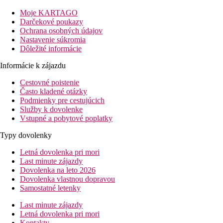
Popis hotelu
Moje KARTAGO
7 budov, vstupná hala s recepciou,
reštaurácia, bar. Vonku
Darčekové poukazy
bazén, terasa s lehátkami a slnečníkmi zadarmo.
Ochrana osobných údajov
Nastavenie súkromia
Popis izby
Dôležité informácie
Junior Suite
: kúpeľňa/WC (sušič vlasov), klimatizácia,
TV/sat., Wifi, chladnička, rýchlovarná kanvica, trezor za
Informácie k zájazdu
poplatok, telefón, balkón alebo terasa, detská postieľka
Cestovné poistenie
(zdarma).
Často kladené otázky
Stravovanie
Podmienky pre cestujúcich
Služby k dovolenke
Polpenzia Plus
Vstupné a pobytové poplatky
Raňajky a večere formou bufetu
Typy dovolenky
All Inclusive
Letná dovolenka pri mori
Last minute zájazdy
Raňajky, obed a večera formou bufetu
Dovolenka na leto 2026
Ľahký snack, káva, čaj a sladké pečivo
Dovolenka vlastnou dopravou
Vybrané alkoholické a nealkoholické nápoje
Samostatné letenky
Popis pláže
Last minute zájazdy
Piesočná pláž priamo pri hoteli. Lehátka a slnečníky za
Letná dovolenka pri mori
poplatok.
Kontakty