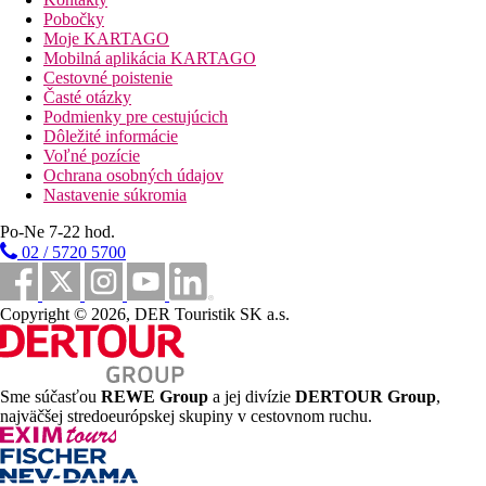
Pobočky
Športová ponuka
Moje KARTAGO
Zadarmo:
fitness, volejbal, stolný tenis, aquaerobik.
Mobilná aplikácia KARTAGO
Za poplatok:
vodné športy a potápanie na pláži.
Cestovné poistenie
Časté otázky
Deti
Podmienky pre cestujúcich
Dôležité informácie
Šmykľavka, ihrisko, water splash park s vodnými atrakciami a
Voľné pozície
šmykľavkami pre najmenších, mini- a detský klub. Detská
Ochrana osobných údajov
postieľka zadarmo (na vyžiadanie).
Nastavenie súkromia
Animačný program Funtázie klubu v termíne 18.6. -
Po-Ne 7-22 hod.
7.9.2026
(neplatí pre produkt Fischer Dynamix)
02 / 5720 5700
Popis izby
Copyright © 2026, DER Touristik SK a.s.
VISA, EC/MC, Maestro.
Pre handicapovaných
Sme súčasťou
REWE Group
a jej divízie
DERTOUR Group
,
Na vyžiadanie niekoľko izieb prispôsobených pre
najväčšej stredoeurópskej skupiny v cestovnom ruchu.
handicapovaných klientov. Bezbariérový pohyb v areáli hotela,
rampa do bazéna.
Web