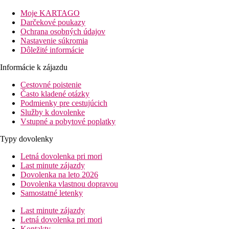
Vstupná hala s recepciou, reštaurácia, bar, bazén s lehátkami a s
Moje KARTAGO
Izby
Darčekové poukazy
Dvojlôžková izba
: kúpeľňa/WC (sprcha, sušič vlasov), TV
Ochrana osobných údajov
Nastavenie súkromia
Zábava
Dôležité informácie
Animačné programy pre deti aj dospelých.
Informácie k zájazdu
Stravovanie
All inclusive program.
Cestovné poistenie
Často kladené otázky
Pláž
Podmienky pre cestujúcich
Nádherná piesočná pláž Fenals cca 100 m od hotela. Lehátka a sl
Služby k dovolenke
Vstupné a pobytové poplatky
Športová ponuka
Splash park pre deti.
Typy dovolenky
Deti
Letná dovolenka pri mori
Splash park, animačné programy, miniklub.
Last minute zájazdy
Dovolenka na leto 2026
Karty
Dovolenka vlastnou dopravou
Visa, Mastercard, American Express.
Samostatné letenky
Web
Last minute zájazdy
https://www.htophotels.com/en/hotels-destinations/hotels/amatista
Letná dovolenka pri mori
Kontakty