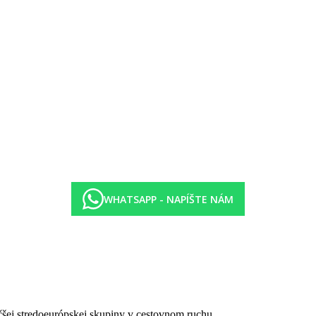
oby v miestach a časoch určených hotelom (10:00-23:00)
d 17-tich rokov. Pre pobyty nad 7 nocí platí cena taxy za 7 nocí.
WHATSAPP - NAPÍŠTE NÁM
e možné tiež využívať program All inclusive v hoteloch rovnakej alebo 
čšej stredoeurópskej skupiny v cestovnom ruchu.