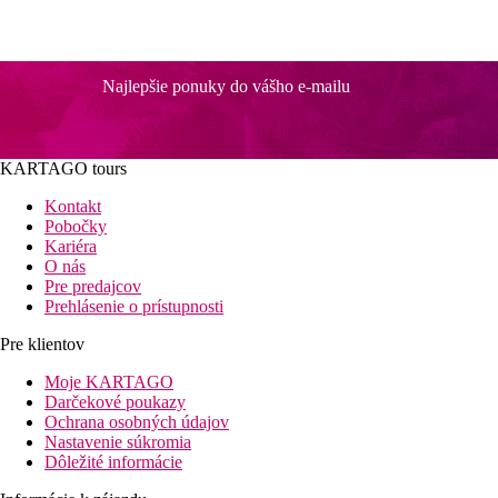
Najlepšie ponuky do vášho e-mailu
KARTAGO tours
Kontakt
Pobočky
Kariéra
O nás
Pre predajcov
Prehlásenie o prístupnosti
Pre klientov
Moje KARTAGO
Darčekové poukazy
Ochrana osobných údajov
Nastavenie súkromia
Dôležité informácie