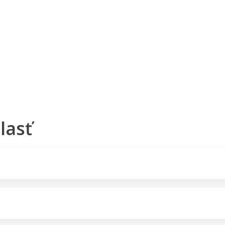
Pobočky
Časté otázky
Destinácie
Služby
lasť