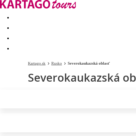
Last minute
Dovolenkové kluby
First minute - Leto 2026
Kartago.sk
Rusko
Severokaukazská oblasť
Severokaukazská ob