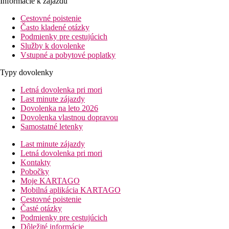
Informácie k zájazdu
Cestovné poistenie
Často kladené otázky
Podmienky pre cestujúcich
Služby k dovolenke
Vstupné a pobytové poplatky
Typy dovolenky
Letná dovolenka pri mori
Last minute zájazdy
Dovolenka na leto 2026
Dovolenka vlastnou dopravou
Samostatné letenky
Last minute zájazdy
Letná dovolenka pri mori
Kontakty
Pobočky
Moje KARTAGO
Mobilná aplikácia KARTAGO
Cestovné poistenie
Časté otázky
Podmienky pre cestujúcich
Dôležité informácie