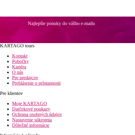
Najlepšie ponuky do vášho e-mailu
KARTAGO tours
Kontakt
Pobočky
Kariéra
O nás
Pre predajcov
Prehlásenie o prístupnosti
Pre klientov
Moje KARTAGO
Darčekové poukazy
Ochrana osobných údajov
Nastavenie súkromia
Dôležité informácie