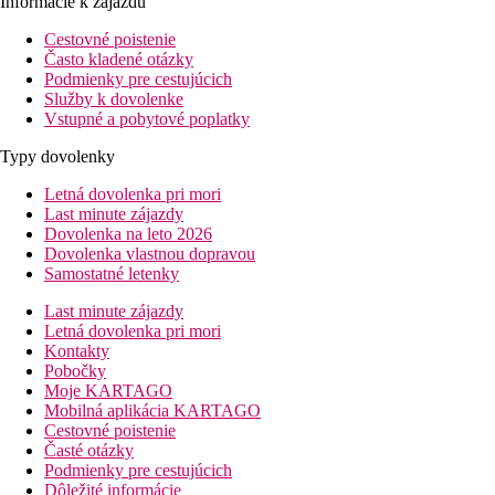
Informácie k zájazdu
Cestovné poistenie
Často kladené otázky
Podmienky pre cestujúcich
Služby k dovolenke
Vstupné a pobytové poplatky
Typy dovolenky
Letná dovolenka pri mori
Last minute zájazdy
Dovolenka na leto 2026
Dovolenka vlastnou dopravou
Samostatné letenky
Last minute zájazdy
Letná dovolenka pri mori
Kontakty
Pobočky
Moje KARTAGO
Mobilná aplikácia KARTAGO
Cestovné poistenie
Časté otázky
Podmienky pre cestujúcich
Dôležité informácie