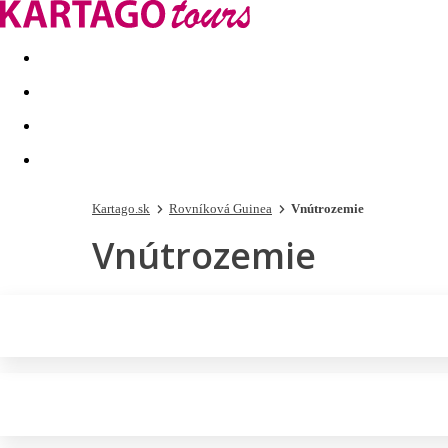
Last minute
Dovolenkové kluby
First minute - Leto 2026
Kartago.sk
Rovníková Guinea
Vnútrozemie
Vnútrozemie