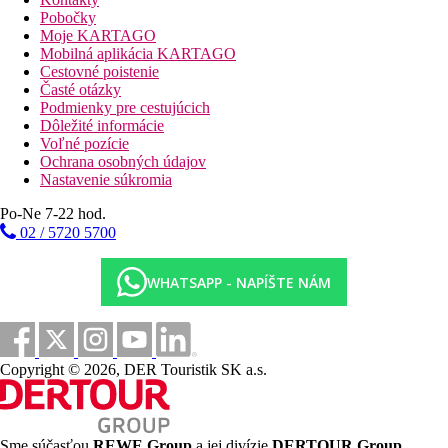
balkón alebo terasa
Pobočky
Ďalšie typy izieb
(ak nie je uvedené inak, všetky izby majú
Moje KARTAGO
vyššie uvedené vybavenie)
Mobilná aplikácia KARTAGO
Studio, Superior
: priestrannejšie.
Cestovné poistenie
Luxus Junior
: oddelený obývací priestor.
Časté otázky
Popis hotela
Podmienky pre cestujúcich
vstupná hala s recepciou
Dôležité informácie
reštaurácia
Voľné pozície
lobby bar
Ochrana osobných údajov
konferenčná sála
Nastavenie súkromia
záhrada
bazén (ležadlá, slnečníky a uteráky zdarma)
Po-Ne 7-22 hod.
vnútorný bazén
02 / 5720 5700
detský bazén
hrací priestor
Popis pláže
WHATSAPP - NAPÍŠTE NÁM
skalnatá pláž cca 400 m, bez plážového servisu
verejné kúpalisko Lido s bazénovým komplexom a
priamym vstupom do mora cca 250 m (vstup,
ležadlá a slnečníky za poplatok)
Strava
Copyright © 2026, DER Touristik SK a.s.
Snídaně
Saunové raňajky formou bufetu
Polpenzia
Rozdelenie raňajok a večere formou bufetu
Sme súčasťou
REWE Group
a jej divízie
DERTOUR Group
,