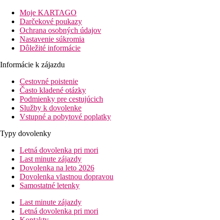
Vzdialenosť
pláže: 500 m Praia do Gorgulho - Gavinas
Moje KARTAGO
letisko: 23 km Funchal
Darčekové poukazy
centrá: 2,5 km Funchal
Ochrana osobných údajov
nákupných možností: 150 m
Nastavenie súkromia
Dôležité informácie
Popis izby
Informácie k zájazdu
Dvojlôžková izba
Cestovné poistenie
klimatizácia
Často kladené otázky
TV/sat.
Podmienky pre cestujúcich
telefón
Služby k dovolenke
Wi-Fi (zdarma)
Vstupné a pobytové poplatky
trezor (za poplatok)
mini chladničky
Typy dovolenky
kúpeľňa/WC (sušič vlasov)
balkón
Letná dovolenka pri mori
Ostatné typy izieb
(pokiaľ nie je uvedené inak, majú izby vyšš
Last minute zájazdy
Dovolenka na leto 2026
Dvojposteľová izba, Výhľad mora:
výhľad na more.
Dovolenka vlastnou dopravou
Dvojposteľová izba, Superior, Výhľad mora:
priestrannejší,
Samostatné letenky
Informácie o hoteli
Last minute zájazdy
vstupná hala s recepciou
Letná dovolenka pri mori
reštaurácia
Kontakty