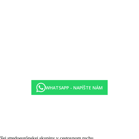
WHATSAPP - NAPÍŠTE NÁM
lebo vína alebo nealkoholického nápoja/vody/kávy/čaja
va alebo vína alebo nealkoholického nápoja/vody/kávy/čaja
čšej stredoeurópskej skupiny v cestovnom ruchu.