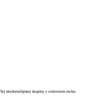
ektromobily
čšej stredoeurópskej skupiny v cestovnom ruchu.