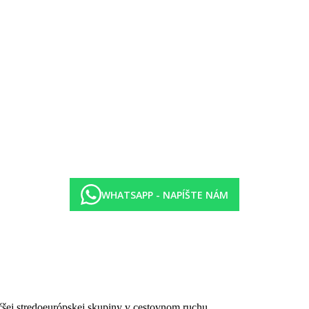
max. 7 dní). Táto taxa nie je zahrnutá v cene zájazdu a musí byť uhrade
WHATSAPP - NAPÍŠTE NÁM
čšej stredoeurópskej skupiny v cestovnom ruchu.