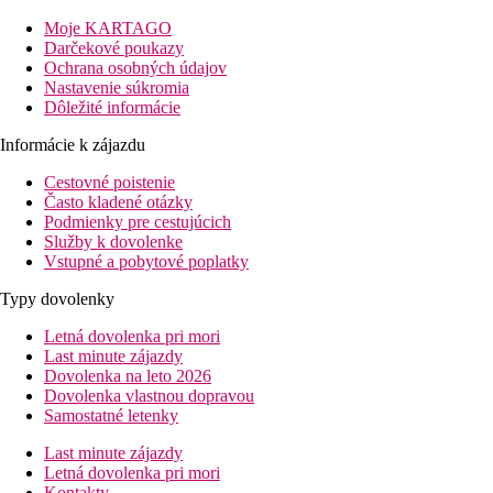
Izby
Moje KARTAGO
Darčekové poukazy
Dvojlôžková izba:
kúpeľňa/WC (sušič vlasov), TV/sat., telefón, 
Ochrana osobných údajov
Nastavenie súkromia
Ostatné typy izieb
(pokiaľ nie je uvedené inak, majú izby vyšš
Dôležité informácie
Apartmán, kuchynský kút:
kuchynský kút s chladničko
Informácie k zájazdu
Stravovanie
Cestovné poistenie
Raňajky
Často kladené otázky
kontinentálne raňajky
Podmienky pre cestujúcich
Služby k dovolenke
Bezlepkovú / bezlaktózovú stravu treba vyžiadať.
Vstupné a pobytové poplatky
Zábava
Typy dovolenky
Zábavné možnosti v centre Funchal.
Letná dovolenka pri mori
Zvláštnosti
Last minute zájazdy
Hostia môžu využívať služby partnerského hotela Quinta Mirabela
Dovolenka na leto 2026
Dovolenka vlastnou dopravou
Web
Samostatné letenky
Funchal Design Hotel
Last minute zájazdy
Oficiálna kategória
Letná dovolenka pri mori
4 hviezdičky
Kontakty