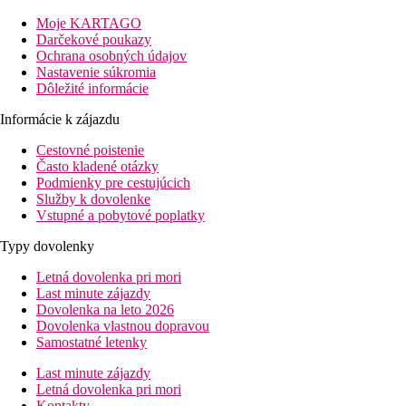
dizajn s citom pre detail a použitie symbolických prvkov
Moje KARTAGO
ostrovnej architektúry. Hostia si tiež môžu vychutnať krásny
Darčekové poukazy
výhľad na mesto a oceán zo strešnej terasy s barom a bazénom.
Ochrana osobných údajov
Vzdialenosť
Nastavenie súkromia
pláže: 700 m
Dôležité informácie
letisko: 20 km
Informácie k zájazdu
centrá: 0 m
nákupných možností: 50 m
Cestovné poistenie
Často kladené otázky
Popis izby
Podmienky pre cestujúcich
Dvojposteľová izba, Deluxe
Služby k dovolenke
Vstupné a pobytové poplatky
klimatizácia
Typy dovolenky
TV/sat.
telefón
Letná dovolenka pri mori
trezor (zadarmo)
Last minute zájazdy
minibar
Dovolenka na leto 2026
Dovolenka vlastnou dopravou
kúpeľňa/WC (sušič vlasov, župan a papuče)
Samostatné letenky
set na prípravu kávy a čaju
detská postieľka (na vyžiadanie, zadarmo)
Last minute zájazdy
Letná dovolenka pri mori
Ostatné typy izieb
(pokiaľ nie je uvedené inak, majú izby
Kontakty