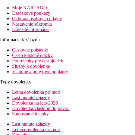
reštaurácia à la carte, konferenčné centrum. Vonku bazén, bar pri
bazéne a terasa s lehátkami a slnečníkmi zadarmo, osušky za
Moje KARTAGO
kauciu.
Darčekové poukazy
Ochrana osobných údajov
Popis izby
Nastavenie súkromia
DR:
kúpeľňa/WC (sušič vlasov), klimatizácia, telefón,
Dôležité informácie
minibar, TV/sat., trezor za poplatok, francúzske okno.
DRSS:
pozri DR, balkón smerom k moru.
Informácie k zájazdu
DRSF:
pozri DR, balkón s výhľadom na more.
Cestovné poistenie
Informácie o hoteli
Často kladené otázky
Podmienky pre cestujúcich
Príležitostne živá hudba v bare.
Služby k dovolenke
Vstupné a pobytové poplatky
Stravovanie
Raňajky
Typy dovolenky
Raňajky formou bufetu
Letná dovolenka pri mori
Polpenzia
Last minute zájazdy
Raňajky a večere formou bufetu.
Dovolenka na leto 2026
Dovolenka vlastnou dopravou
Plná penzia
Samostatné letenky
Raňajky, obed a večera formou bufetu
Last minute zájazdy
Popis pláže
Letná dovolenka pri mori
Kontakty