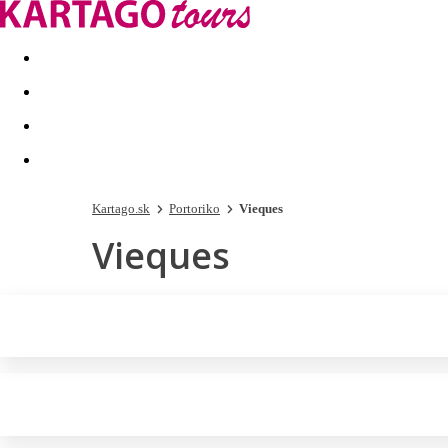
Last minute
Dovolenkové kluby
First minute - Leto 2026
Kartago.sk
Portoriko
Vieques
Vieques