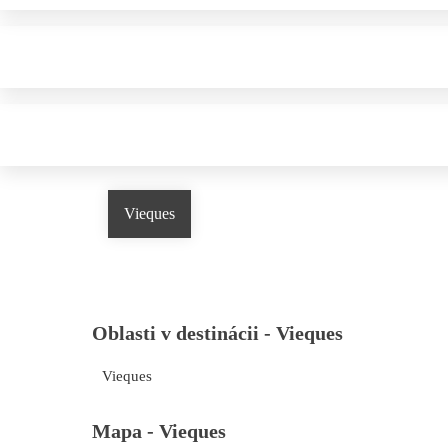
Vieques
Oblasti v destinácii -
Vieques
Vieques
Mapa -
Vieques