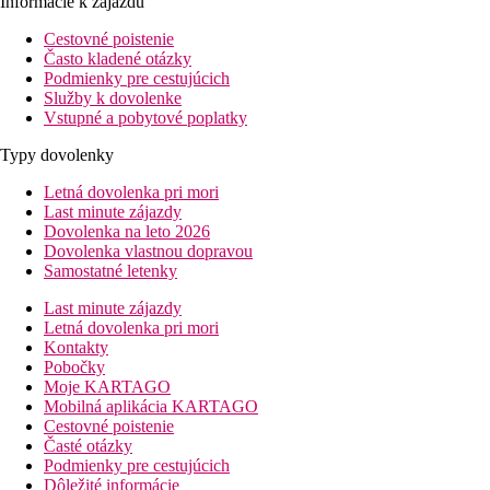
Informácie k zájazdu
Cestovné poistenie
Často kladené otázky
Podmienky pre cestujúcich
Služby k dovolenke
Vstupné a pobytové poplatky
Typy dovolenky
Letná dovolenka pri mori
Last minute zájazdy
Dovolenka na leto 2026
Dovolenka vlastnou dopravou
Samostatné letenky
Last minute zájazdy
Letná dovolenka pri mori
Kontakty
Pobočky
Moje KARTAGO
Mobilná aplikácia KARTAGO
Cestovné poistenie
Časté otázky
Podmienky pre cestujúcich
Dôležité informácie