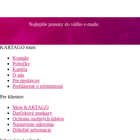
Najlepšie ponuky do vášho e-mailu
KARTAGO tours
Kontakt
Pobočky
Kariéra
O nás
Pre predajcov
Prehlásenie o prístupnosti
Pre klientov
Moje KARTAGO
Darčekové poukazy
Ochrana osobných údajov
Nastavenie súkromia
Dôležité informácie