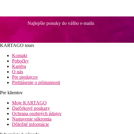
Najlepšie ponuky do vášho e-mailu
KARTAGO tours
Kontakt
Pobočky
Kariéra
O nás
Pre predajcov
Prehlásenie o prístupnosti
Pre klientov
Moje KARTAGO
Darčekové poukazy
Ochrana osobných údajov
Nastavenie súkromia
Dôležité informácie