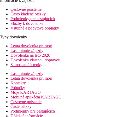
Informácie k zájazdu
Cestovné poistenie
Často kladené otázky
Podmienky pre cestujúcich
Služby k dovolenke
Vstupné a pobytové poplatky
Typy dovolenky
Letná dovolenka pri mori
Last minute zájazdy
Dovolenka na leto 2026
Dovolenka vlastnou dopravou
Samostatné letenky
Last minute zájazdy
Letná dovolenka pri mori
Kontakty
Pobočky
Moje KARTAGO
Mobilná aplikácia KARTAGO
Cestovné poistenie
Časté otázky
Podmienky pre cestujúcich
Dôležité informácie