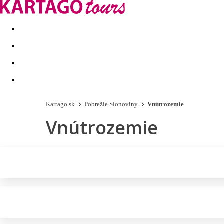
Last minute
Dovolenkové kluby
First minute - Leto 2026
Kartago.sk
Pobrežie Slonoviny
Vnútrozemie
Vnútrozemie