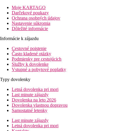
Vybavenie
Moje KARTAGO
Vstupná hala s recepciou, 3 reštaurácie, 3 bary, bazén,
Darčekové poukazy
konferenčné miestnosti, obchody, business centrum.
Ochrana osobných údajov
Nastavenie súkromia
Izby
Dôležité informácie
Dvojlôžková izba, Deluxe
: kúpeľňa/WC (sušič vlasov),
klimatizácia, plazmová TV/sat., media húb, malá chladnička,
Informácie k zájazdu
kávovar, trezor, žehlička, žehliaca doska.
Cestovné poistenie
Stravovanie
Často kladené otázky
Podmienky pre cestujúcich
Raňajky
Služby k dovolenke
Vstupné a pobytové poplatky
Raňajky formou bufetu
Typy dovolenky
Športová ponuka
Zdarma
: fitness
Letná dovolenka pri mori
Last minute zájazdy
Zvláštmosti
Dovolenka na leto 2026
Pri registrácii klientov je vyžadovaná blokácia zálohy na
Dovolenka vlastnou dopravou
kreditnej karte pre prípadnú konzumáciu v hoteli. Čiastka je
Samostatné letenky
odblokovaná v deň odchodu
Last minute zájazdy
Karty
Letná dovolenka pri mori
VISA, EC/MC, AMEX
Kontakty