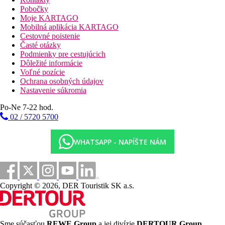
Pobočky
Web
Moje KARTAGO
Hotel Riu Plaza Panama | RIU Hotels & Resorts
Mobilná aplikácia KARTAGO
Cestovné poistenie
Internet
Časté otázky
Zdarma
: WiFi v lobby aj na izbách.
Podmienky pre cestujúcich
Dôležité informácie
Oficiálna kategória
Voľné pozície
5 hviezdičiek
Ochrana osobných údajov
Nastavenie súkromia
Vzdialenosti
Po-Ne 7-22 hod.
02 / 5720 5700
20 km
Vzdialenosť od najbližšieho letiska
WHATSAPP - NAPÍŠTE NÁM
0 m
Nákupy
0 m
Centrum mesta
Copyright © 2026, DER Touristik SK a.s.
7,8 km
Vlaková stanica
900 m
Sme súčasťou
REWE Group
a jej divízie
DERTOUR Group
,