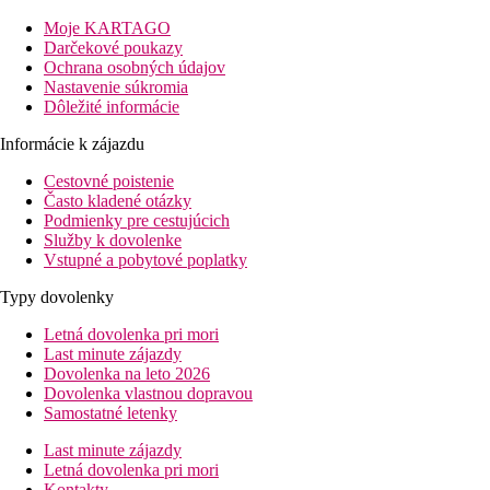
Stravovanie:
Moje KARTAGO
Raňajky formou bufetu.
Darčekové poukazy
Ochrana osobných údajov
Šport/ voľný čas:
Nastavenie súkromia
Športová a voľnočasová ponuka: fitness. Ponuka wellness: slnečná
Dôležité informácie
Ďalšie informácie:
Informácie k zájazdu
Využitie niektorých zariadení a aktivít môže byť spoplatnené na
Cestovné poistenie
Double Standard Izba:
Často kladené otázky
Izby sú vybavené manželskou posteľou alebo dvoma samostatnými
Podmienky pre cestujúcich
klimatizáciou. Kúpeľňa so sprchou (veľkosť: cca 29 m²).
Služby k dovolenke
Vstupné a pobytové poplatky
Jednolôžková Štandard Izba:
Izby sú vybavené manželskou posteľou alebo dvoma samostatnými
Typy dovolenky
klimatizáciou. Kúpeľňa so sprchou (veľkosť: cca 29 m²).
Letná dovolenka pri mori
Vzdialenosti
Last minute zájazdy
Dovolenka na leto 2026
Dovolenka vlastnou dopravou
32 km
Samostatné letenky
Vzdialenosť od najbližšieho letiska
Last minute zájazdy
Pláž
Letná dovolenka pri mori
Kontakty