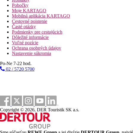
Pobočky
Plážová dovolenka
Moje KARTAGO
Mobilná aplikácia KARTAGO
Fotogaléria
Cestovné poistenie
Časté otázky
Podmienky pre cestujúcich
Dôležité informácie
Voľné pozície
Ochrana osobných údajov
Nastavenie súkromia
Po-Ne 7-22 hod.
02 / 5720 5700
Copyright © 2026, DER Touristik SK a.s.
Sme súčasťou
REWE Group
a jej divízie
DERTOUR Group
, najvä