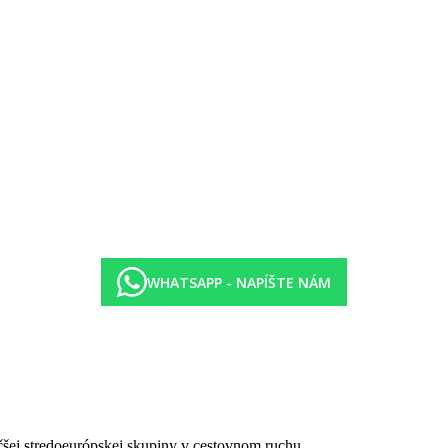
WHATSAPP - NAPÍŠTE NÁM
čšej stredoeurópskej skupiny v cestovnom ruchu.