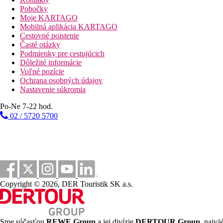
Pobočky
Deluxe Izba:
Moje KARTAGO
Izby sú vybavené posteľou king-size alebo dvoma samostatnými 
Mobilná aplikácia KARTAGO
a kábel. TV a tiež individuálne regulovateľnou klimatizáciou. K
Cestovné poistenie
Časté otázky
Premium Pokoj:
Podmienky pre cestujúcich
Izby sú vybavené posteľou king-size alebo dvoma samostatnými 
Dôležité informácie
a kábel. TV a tiež individuálne regulovateľnou klimatizáciou. K
Voľné pozície
Ochrana osobných údajov
Apartmán:
Nastavenie súkromia
Izby sú vybavené posteľou king-size alebo dvoma samostatnými 
a kábel. TV a tiež individuálne regulovateľnou klimatizáciou. K
Po-Ne 7-22 hod.
02 / 5720 5700
Prezidentský Suite:
Izby sú vybavené posteľou king-size alebo dvoma samostatnými 
a kábel. TV a tiež individuálne regulovateľnou klimatizáciou. K
Vzdialenosti
25 km
Copyright © 2026, DER Touristik SK a.s.
Vzdialenosť od najbližšieho letiska
bazény
Sme súčasťou
REWE Group
a jej divízie
DERTOUR Group
, najvä