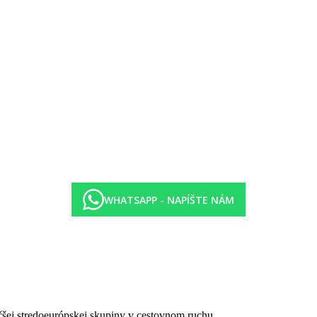
lôžkami, varnou kanvicou (prípadne za poplatok), minibarom (za popla
úpeľňa so sprchou.
lôžkami, varnou kanvicou (prípadne za poplatok), minibarom (za popla
úpeľňa so sprchou.
lôžkami, varnou kanvicou (prípadne za poplatok), minibarom (za popla
úpeľňa so sprchou.
lôžkami, varnou kanvicou (prípadne za poplatok), minibarom (za popla
úpeľňa so sprchou.
WHATSAPP - NAPÍŠTE NÁM
čšej stredoeurópskej skupiny v cestovnom ruchu.