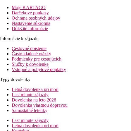
Popis hotelu
Moje KARTAGO
Recepcia, reštaurácia, bar,
Darčekové poukazy
bazén so slnečnou terasou, obchod.
Ochrana osobných údajov
Nastavenie súkromia
Popis izby
Dôležité informácie
DRECO (dvojlôžková izba economy):
kúpeľňa/WC (sprcha,
Informácie k zájazdu
sušič vlasov), klimatizácia, telefón, trezor, TV, balkón alebo
terasa, výhľad do záhrady cez strechu reštaurácie.
Cestovné poistenie
Často kladené otázky
DRGV (dvojlôžková izba s výhľadom do záhrady):
pozri
Podmienky pre cestujúcich
DRECO, výhľad do záhrady.
Služby k dovolenke
Vstupné a pobytové poplatky
DRSV (dvojlôžková izba s výhľadom na more):
pozri
DRGV, výhľad na more.
Typy dovolenky
Informácie o hoteli
Letná dovolenka pri mori
Last minute zájazdy
Živá hudba, DJ, tanečná sega
Dovolenka na leto 2026
show 1× týždenne.
Dovolenka vlastnou dopravou
Samostatné letenky
Stravovanie
Last minute zájazdy
Viz program all inclusive.
Letná dovolenka pri mori
Kontakty