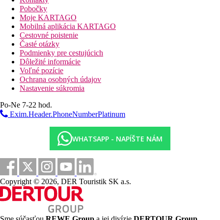
Raňajky formou bufetu v hlavnej reštaurácii, alebo za
Pobočky
príplatok A La Carte plážovej reštaurácii
Moje KARTAGO
Mobilná aplikácia KARTAGO
Polpenzia
Cestovné poistenie
Časté otázky
Raňajky formou bufetu v hlavnej reštaurácii
Podmienky pre cestujúcich
Za príplatok možné raňajky formou menu va la carte
Dôležité informácie
restauracil
Voľné pozície
Večera formou bufet v hlavnej reštaurácii
Ochrana osobných údajov
Večera možná formou trojchodového menu va la carte
Nastavenie súkromia
reštauráciách Safran (indická), Kushi (japonská) a
Republik Beach Club & Gril (stredomorská)
Po-Ne 7-22 hod.
Exim.Header.PhoneNumberPlatinum
Prémiové a špeciálne pokrmy sú v menu označené a sú za
príplatok
WHATSAPP - NAPÍŠTE NÁM
Pláž
súkromná pláž priamo pri hoteli
lehátka a slnečníky zadarmo
Športová ponuka
Copyright © 2026, DER Touristik SK a.s.
Zadarmo:
vodné športy na pláži (šnorchlovanie,
windsurfing, vodné lyže, kajaky, vodné bicykle), 4
tenisové kurty s osvetlením, stolný tenis, požičovňa
bicyklov, pétanque, lukostreľba, šípky, gulečník, plážový
Sme súčasťou
REWE Group
a jej divízie
DERTOUR Group
,