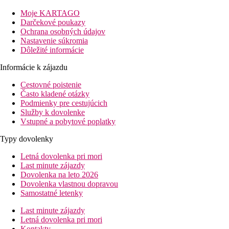
43 km od hotela.
Moje KARTAGO
Vybavenie
Darčekové poukazy
Ochrana osobných údajov
Vstupná hala, recepcia, 2 reštaurácie (bufetová a maurícijská),
Nastavenie súkromia
kiosk s miestnym občerstvením, 2 bary, bazén, butik
Dôležité informácie
Izby
Informácie k zájazdu
Dvojlôžková izba
kúpeľňa so sprchou, WC, sušič na vlasy,
Cestovné poistenie
klimatizácia, TV/sat., minibar, trezor, set na prípravu čaju a kávy,
Často kladené otázky
balkón alebo terasa.
Podmienky pre cestujúcich
Služby k dovolenke
Ostatné typy izieb
(pokiaľ nie je uvedené inak, majú izby
Vstupné a pobytové poplatky
vyššie uvedené vybavenie)
Typy dovolenky
Family dvojlôžková izba
: priestrannejšia, navyše
oddelená miestnosť.
Letná dovolenka pri mori
Last minute zájazdy
Zábava
Dovolenka na leto 2026
Dovolenka vlastnou dopravou
4x týždenne večerná zábava, tradičné maurícijské trhy
Samostatné letenky
Pláž
Last minute zájazdy
Piesočná pláž priamo pri hoteli.
Letná dovolenka pri mori
Lehátka a slnečníky zadarmo.
Kontakty