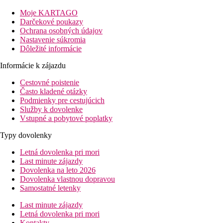
43 km od hotela.
Moje KARTAGO
Vybavenie
Darčekové poukazy
Ochrana osobných údajov
Vstupná hala, recepcia, 3 reštaurácie (bufetová, maurícijská a
Nastavenie súkromia
streed-food truck), 2 bary, bazén, SPA, butik.
Dôležité informácie
Izby
Informácie k zájazdu
Dvojlôžková izba
kúpeľňa so sprchou, WC, sušič na vlasy,
Cestovné poistenie
klimatizácia, TV/sat., minibar, trezor, set na prípravu čaju a kávy,
Často kladené otázky
balkón alebo terasa.
Podmienky pre cestujúcich
Služby k dovolenke
Ostatné typy izieb
(pokiaľ nie je uvedené inak, majú izby
Vstupné a pobytové poplatky
vyššie uvedené vybavenie)
Typy dovolenky
Family dvojlôžková izba
: priestrannejšia, navyše
oddelená miestnosť.
Letná dovolenka pri mori
Last minute zájazdy
Zábava
Dovolenka na leto 2026
Dovolenka vlastnou dopravou
4x týždenne večerná zábava, tradičné maurícijské trhy
Samostatné letenky
Pláž
Last minute zájazdy
Piesočná pláž priamo pri hoteli.
Letná dovolenka pri mori
Lehátka a slnečníky zadarmo.
Kontakty