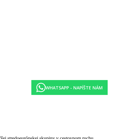
na lagúnu Grand Baie
norchlovanie a nemotorizované vodné športy
WHATSAPP - NAPÍŠTE NÁM
čšej stredoeurópskej skupiny v cestovnom ruchu.